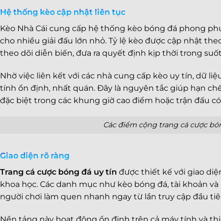
Hệ thống kèo cập nhật liên tục
Kèo Nhà Cái cung cấp hệ thống kèo bóng đá phong phú,
cho nhiều giải đấu lớn nhỏ. Tỷ lệ kèo được cập nhật theo
theo dõi diễn biến, đưa ra quyết định kịp thời trong suốt
Nhờ việc liên kết với các nhà cung cấp kèo uy tín, dữ li
tính ổn định, nhất quán. Đây là nguyên tắc giúp hạn ch
đặc biệt trong các khung giờ cao điểm hoặc trận đấu có
Các điểm cộng trang cá cược bón
Giao diện rõ ràng
Trang cá cược bóng đá uy tín
được thiết kế với giao diệ
khoa học. Các danh mục như kèo bóng đá, tài khoản và h
người chơi làm quen nhanh ngay từ lần truy cập đầu tiê
Nền tảng này hoạt động ổn định trên cả máy tính và thi