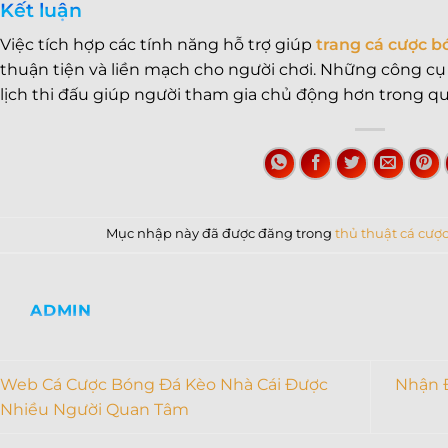
Kết luận
Việc tích hợp các tính năng hỗ trợ giúp
trang cá cược bó
thuận tiện và liền mạch cho người chơi. Những công cụ 
lịch thi đấu giúp người tham gia chủ động hơn trong quá
Mục nhập này đã được đăng trong
thủ thuật cá cượ
ADMIN
Web Cá Cược Bóng Đá Kèo Nhà Cái Được
Nhận Đ
Nhiều Người Quan Tâm