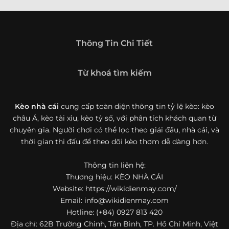
Thông Tin Chi Tiết
Từ khoá tìm kiếm
Kèo nhà cái
cung cấp toàn diện thông tin tỷ lệ kèo: kèo
châu Á, kèo tài xỉu, kèo tỷ số, với phân tích khách quan từ
chuyên gia. Người chơi có thể lọc theo giải đấu, nhà cái, và
thời gian thi đấu để theo dõi kèo thơm dễ dàng hơn.
Thông tin liên hệ:
Thương hiệu: KÈO NHÀ CÁI
Website: https://wikidienmay.com/
Email:
info@wikidienmay.com
Hotline: (+84) 0927 813 420
Địa chỉ: 62B Trường Chinh, Tân Bình, TP. Hồ Chí Minh, Việt