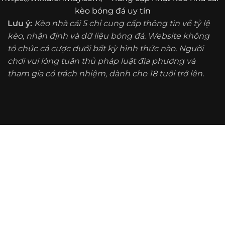
kèo bóng đá uy tín
Lưu ý:
Kèo nhà cái 5 chỉ cung cấp thông tin về tỷ lệ
kèo, nhận định và dữ liệu bóng đá. Website không
tổ chức cá cược dưới bất kỳ hình thức nào. Người
chơi vui lòng tuân thủ pháp luật địa phương và
tham gia có trách nhiệm, dành cho 18 tuổi trở lên.