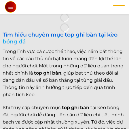
Chuyển
đến
nội
dung
Tìm hiểu chuyên mục top ghi bàn tại kèo
bóng đá
Trong lĩnh vực cá cược thể thao, việc nắm bắt thông
tin về các cầu thủ nổi bật luôn mang đến lợi thế lớn
cho người chơi. Một trong những dữ liệu quan trọng
nhất chính là
top ghi bàn
, giúp bet thủ theo dõi ai
đang dẫn đầu về số bàn thắng tại từng giải đấu.
Thông tin này ảnh hưởng trực tiếp đến quá trình
phân tích kèo.
Khi truy cập chuyên mục
top ghi bàn
tại kèo bóng
đá, người chơi dễ dàng tiếp cận dữ liệu chi tiết, minh
bạch và được cập nhật thường xuyên. Từ đó, việc dự