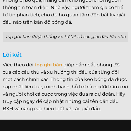
không bị bỏ qua, mang đến cho người chơi nguồn
thông tin toàn diện. Nhờ vậy, người tham gia có thể
tự tin phân tích, cho dù họ quan tâm đến bất kỳ giải
đấu nào trên bản đồ bóng đá.
Top ghi bàn được thống kê từ tất cả các giải đấu lớn nhỏ
Lời kết
Việc theo dõi
top ghi bàn
giúp nắm bắt phong độ
của các cầu thủ và xu hướng thi đấu của từng đội
một cách chính xác. Thông tin của kèo bóng đá được
cập nhật liên tục, minh bạch, hỗ trợ cả người hâm mộ
và người chơi cá cược trong việc đưa ra dự đoán. Hãy
truy cập ngay để cập nhật những cái tên dẫn đầu
BXH và nâng cao hiểu biết về các giải đấu.