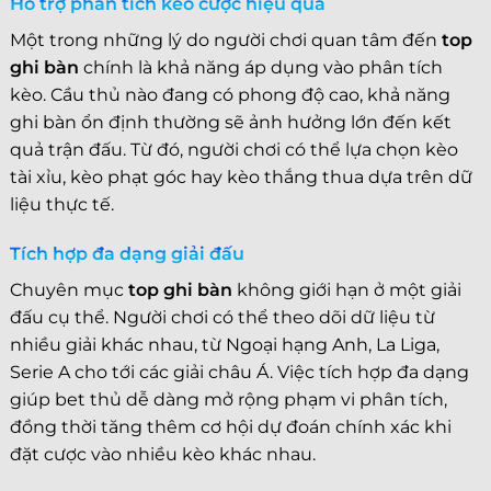
Hỗ trợ phân tích kèo cược hiệu quả
Một trong những lý do người chơi quan tâm đến
top
ghi bàn
chính là khả năng áp dụng vào phân tích
kèo. Cầu thủ nào đang có phong độ cao, khả năng
ghi bàn ổn định thường sẽ ảnh hưởng lớn đến kết
quả trận đấu. Từ đó, người chơi có thể lựa chọn kèo
tài xỉu, kèo phạt góc hay kèo thắng thua dựa trên dữ
liệu thực tế.
Tích hợp đa dạng giải đấu
Chuyên mục
top ghi bàn
không giới hạn ở một giải
đấu cụ thể. Người chơi có thể theo dõi dữ liệu từ
nhiều giải khác nhau, từ Ngoại hạng Anh, La Liga,
Serie A cho tới các giải châu Á. Việc tích hợp đa dạng
giúp bet thủ dễ dàng mở rộng phạm vi phân tích,
đồng thời tăng thêm cơ hội dự đoán chính xác khi
đặt cược vào nhiều kèo khác nhau.