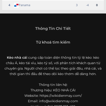
4
Panama
3
-4
0
Thông Tin Chi Tiết
Từ khoá tìm kiếm
Kèo nhà cái
cung cấp toàn diện thông tin tỷ lệ kèo: kèo
châu Á, kèo tài xỉu, kèo tỷ số, với phân tích khách quan từ
chuyên gia. Người chơi có thể lọc theo giải đấu, nhà cái, và
thời gian thi đấu để theo dõi kèo thơm dễ dàng hơn.
Thông tin liên hệ:
Thương hiệu: KÈO NHÀ CÁI
Website: https://wikidienmay.com/
Email:
info@wikidienmay.com