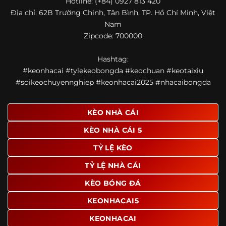
Hotline: (+84) 0927 813 420
Địa chỉ: 62B Trường Chinh, Tân Bình, TP. Hồ Chí Minh, Việt
Nam
Zipcode: 700000
Hashtag:
#keonhacai #tylekeobongda #keochuan #keotaixiu
#soikeochuyennghiep #keonhacai2025 #nhacaibongda
KÈO NHÀ CÁI
KÈO NHÀ CÁI 5
TỶ LỆ KÈO
TỶ LỆ NHÀ CÁI
KÈO BÓNG ĐÁ
KEONHACAI5
KEONHACAI