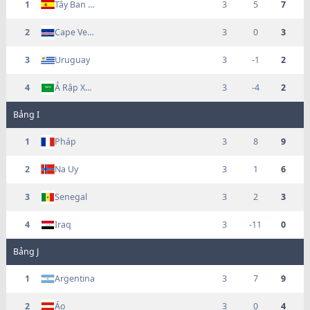
1
Tây Ban Nha
3
5
7
2
Cape Verde
3
0
3
3
Uruguay
3
-1
2
4
Ả Rập Xê Út
3
-4
2
Bảng
I
1
Pháp
3
8
9
2
Na Uy
3
1
6
3
Senegal
3
2
3
4
Iraq
3
-11
0
Bảng
J
1
Argentina
3
7
9
2
Áo
3
0
4