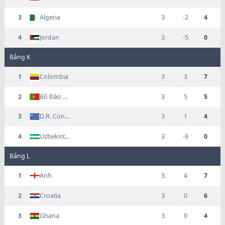
3
Algeria
3
-2
4
4
Jordan
3
-5
0
Bảng
K
1
Colombia
3
3
7
2
Bồ Đào Nha
3
5
5
3
D.R. Congo
3
1
4
4
Uzbekistan
3
-9
0
Bảng
L
1
Anh
3
4
7
2
Croatia
3
0
6
3
Ghana
3
0
4