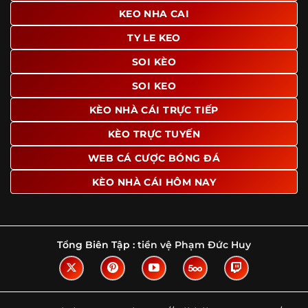
KEO NHA CAI
TY LE KEO
SOI KÈO
SOI KEO
KÈO NHÀ CÁI TRỰC TIẾP
KÈO TRỰC TUYẾN
WEB CÁ CƯỢC BÓNG ĐÁ
KÈO NHÀ CÁI HÔM NAY
Tổng Biên Tập :
tiền vệ Phạm Đức Huy